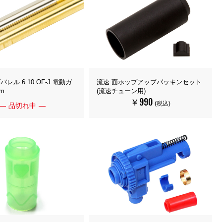
レル 6.10 OF-J 電動ガ
流速 面ホップアップパッキンセット
m
(流速チューン用)
￥990
(税込)
品切れ中