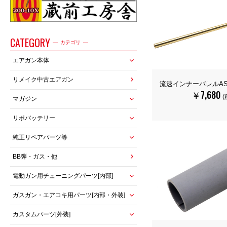
CATEGORY
カテゴリ
エアガン本体
リメイク中古エアガン
流速インナーバレルAS
￥7,680
(
マガジン
リポバッテリー
純正リペアパーツ等
BB弾・ガス・他
電動ガン用チューニングパーツ[内部]
ガスガン・エアコキ用パーツ[内部・外装]
カスタムパーツ[外装]