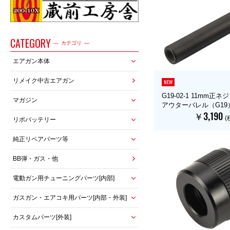
CATEGORY
カテゴリ
エアガン本体
リメイク中古エアガン
NEW
G19-02-1 11mm正
マガジン
アウターバレル（G19
￥3,190
(
リポバッテリー
純正リペアパーツ等
BB弾・ガス・他
電動ガン用チューニングパーツ[内部]
ガスガン・エアコキ用パーツ[内部・外装]
カスタムパーツ[外装]