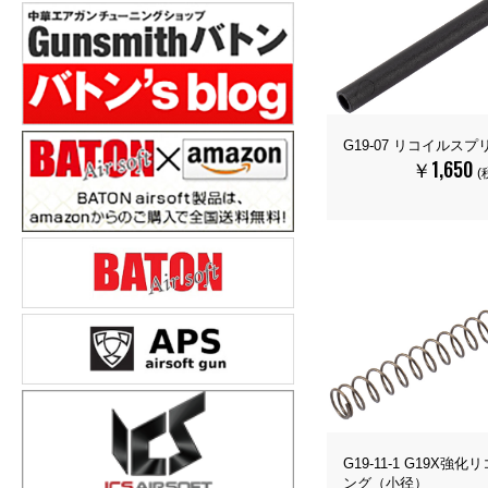
G19-07 リコイルス
￥1,650
(
G19-11-1 G19X強
ング（小径）