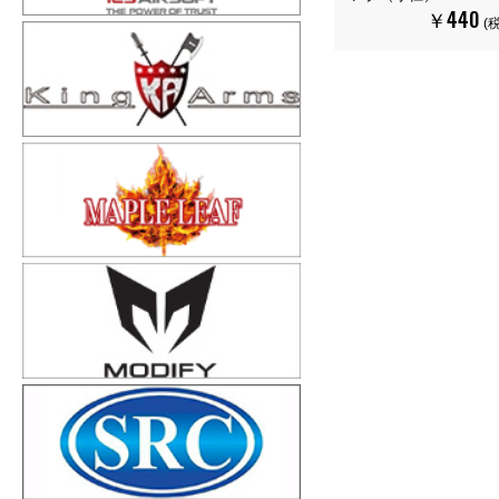
￥440
(