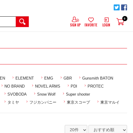
0
SIGN UP
FAVORITE
LOGIN
EN
ELEMENT
EMG
GBR
Gunsmith BATON
NO BRAND
NOVEL ARMS
PDI
PROTEC
SVOBODA
Snow Wolf
Super shooter
タミヤ
フジカンパニー
東京スコープ
東京マルイ