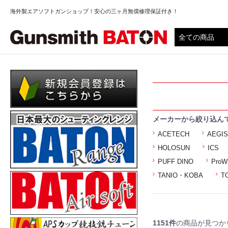
海外製エアソフトガンショップ！安心の三ヶ月無償修理保証付き！
メーカーから絞り込ん
ACETECH
AEGI
HOLOSUN
ICS
PUFF DINO
ProW
TANIO・KOBA
T
1151件
の商品が見つか