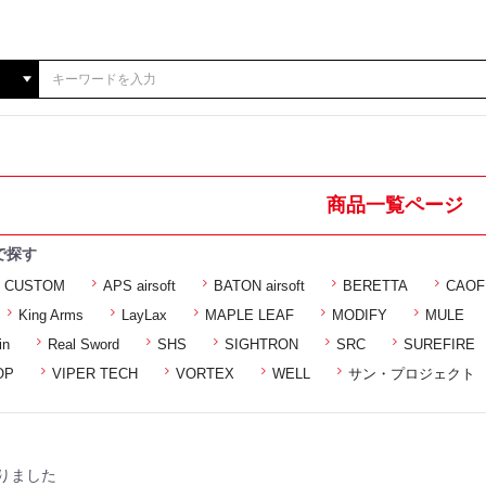
商品一覧ページ
で探す
S CUSTOM
APS airsoft
BATON airsoft
BERETTA
CAOF
King Arms
LayLax
MAPLE LEAF
MODIFY
MULE
in
Real Sword
SHS
SIGHTRON
SRC
SUREFIRE
OP
VIPER TECH
VORTEX
WELL
サン・プロジェクト
りました