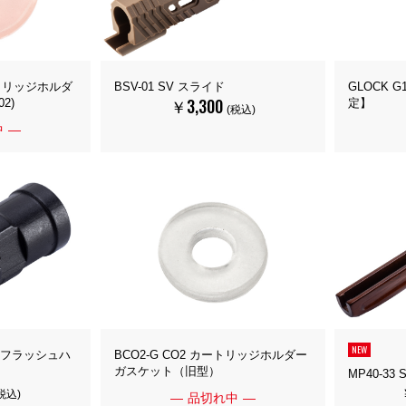
カートリッジホルダ
BSV-01 SV スライド
GLOCK 
￥3,300
2)
定】
(税込)
中
NEW
ードフラッシュハ
BCO2-G CO2 カートリッジホルダー
ガスケット（旧型）
MP40-3
税込)
品切れ中