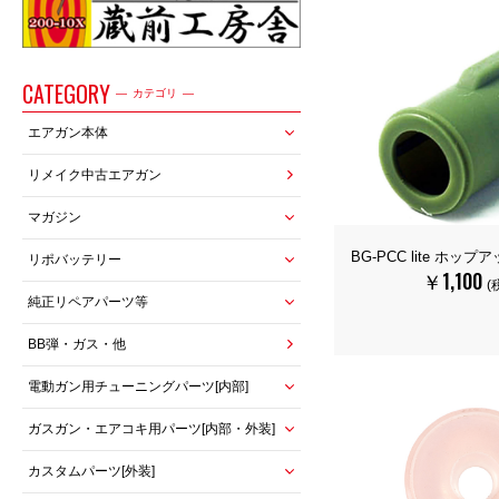
CATEGORY
カテゴリ
エアガン本体
リメイク中古エアガン
マガジン
BG-PCC lite ホッ
リポバッテリー
￥1,100
(
純正リペアパーツ等
BB弾・ガス・他
電動ガン用チューニングパーツ[内部]
ガスガン・エアコキ用パーツ[内部・外装]
カスタムパーツ[外装]