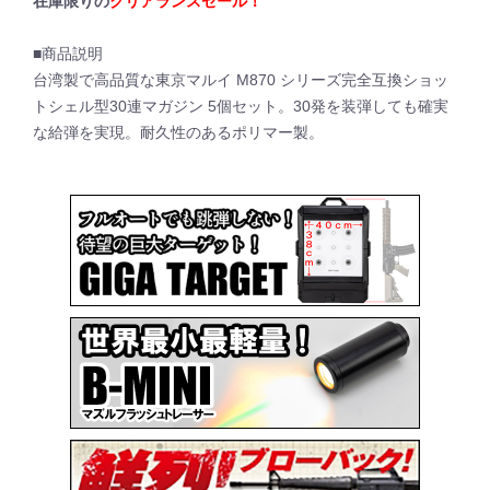
在庫限りの
クリアランスセール！
■商品説明
台湾製で高品質な東京マルイ M870 シリーズ完全互換ショッ
トシェル型30連マガジン 5個セット。30発を装弾しても確実
な給弾を実現。耐久性のあるポリマー製。