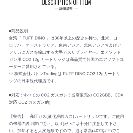
DESCRIPTION OF ITEM
詳細説明
■商品説明
台湾『 PUFF DINO 』は30年以上の歴史を持つ、北米、ヨー
ロッパ、オーストラリア、東南アジア、北東アジアおよびア
フリカにガスを輸出する大手ガスサプライヤー。エアソフト
ガン用 CO2 12g カートリッジは高品質で各国のエアソフトユ
ーザーに愛用されている。
※ 株式会社バトンTradingは PUFF DINO CO2 12gカートリ
ッジの日本総代理店です。
■対応 : すべての CO2 ガスガン ( 当店販売の CO2GBB、CDX
対応 CO2 ガスガン他)
【警告】 高圧ガス(液化炭酸ガス)カートリッジです。ご使用
の機器の説明書に従い、取り扱いには十分に注意して下さ
い。加熱すると大変危険ですので、必ず常温(40℃以下)でご