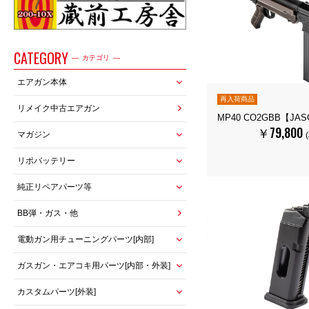
CATEGORY
カテゴリ
エアガン本体
再入荷商品
リメイク中古エアガン
MP40 CO2GBB【JA
￥79,800
マガジン
リポバッテリー
純正リペアパーツ等
BB弾・ガス・他
電動ガン用チューニングパーツ[内部]
ガスガン・エアコキ用パーツ[内部・外装]
カスタムパーツ[外装]