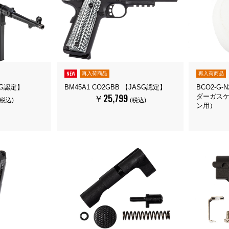
NEW
再入荷商品
再入荷商品
SG認定】
BM45A1 CO2GBB 【JASG認定】
BCO2-G
￥25,799
ダーガスケッ
(税込)
(税込)
ン用）