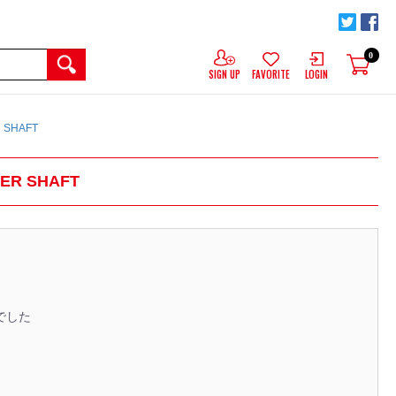
0
SIGN UP
FAVORITE
LOGIN
 SHAFT
TER SHAFT
でした