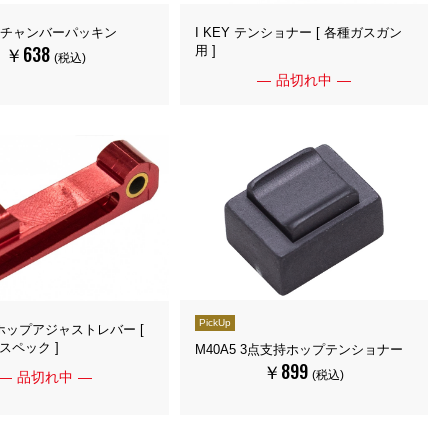
ドチャンバーパッキン
I KEY テンショナー [ 各種ガスガン
￥638
用 ]
(税込)
品切れ中
PickUp
掛ホップアジャストレバー [
 Gスペック ]
M40A5 3点支持ホップテンショナー
￥899
(税込)
品切れ中