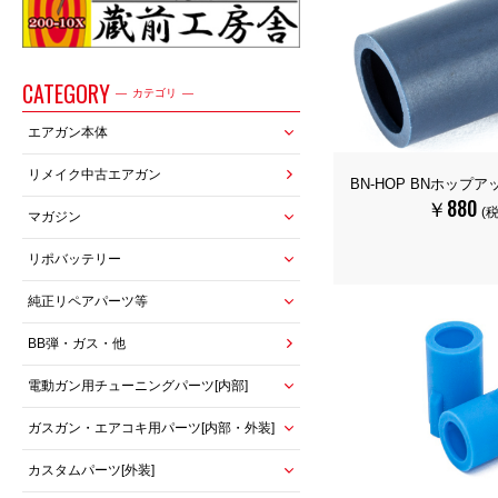
CATEGORY
カテゴリ
エアガン本体
リメイク中古エアガン
BN-HOP BNホップ
￥880
(
マガジン
リポバッテリー
純正リペアパーツ等
BB弾・ガス・他
電動ガン用チューニングパーツ[内部]
ガスガン・エアコキ用パーツ[内部・外装]
カスタムパーツ[外装]