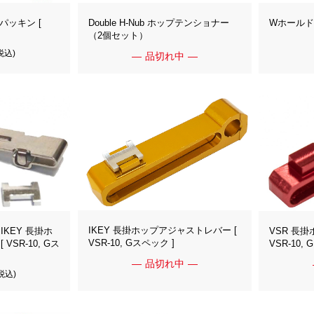
プパッキン [
Double H-Nub ホップテンショナー
Wホール
]
（2個セット）
税込)
品切れ中
IKEY 長掛ホップアジャストレバー [
KEY 長掛ホ
VSR 長
VSR-10, Gスペック ]
SR-10, Gス
VSR-10,
品切れ中
税込)