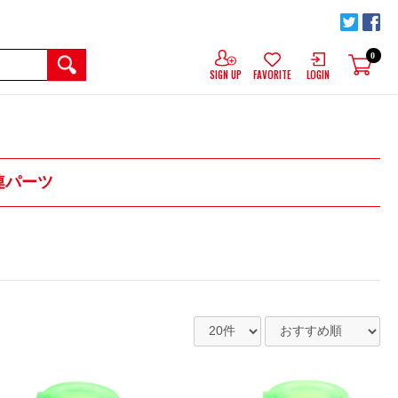
0
SIGN UP
FAVORITE
LOGIN
連パーツ