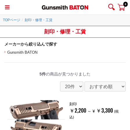
0
TOPページ
刻印・修理・工賃
刻印・修理・工賃
メーカーから絞り込んで探す
Gunsmith BATON
5件
の商品が見つかりました
刻印
￥2,200
￥3,300
～
¥
(税
込)