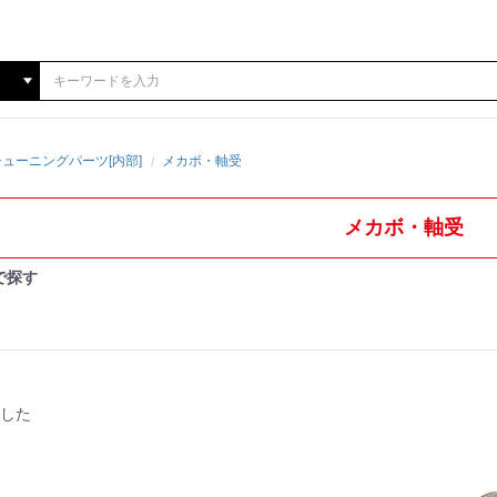
ューニングパーツ[内部]
メカボ・軸受
メカボ・軸受
で探す
した