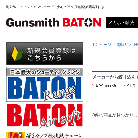
海外製エアソフトガンショップ！安心の三ヶ月無償修理保証付き！
TOPページ
電動ガン用チ
メーカーから絞り込ん
APS airsoft
SHS
8件
の商品が見つかりま