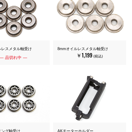
ルレスメタル軸受け
8mmオイルレスメタル軸受け
￥1,199
(税込)
品切れ中
リング軸受け
AKモーターホルダー