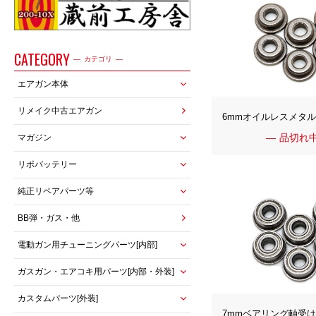
CATEGORY
カテゴリ
エアガン本体
リメイク中古エアガン
6mmオイルレスメタ
品切れ
マガジン
リポバッテリー
純正リペアパーツ等
BB弾・ガス・他
電動ガン用チューニングパーツ[内部]
ガスガン・エアコキ用パーツ[内部・外装]
カスタムパーツ[外装]
7mmベアリング軸受