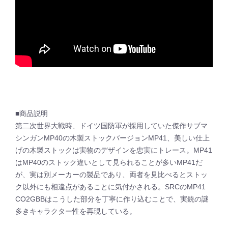
■商品説明
第二次世界大戦時、ドイツ国防軍が採用していた傑作サブマ
シンガンMP40の木製ストックバージョンMP41、美しい仕上
げの木製ストックは実物のデザインを忠実にトレース。MP41
はMP40のストック違いとして見られることが多いMP41だ
が、実は別メーカーの製品であり、両者を見比べるとストッ
ク以外にも相違点があることに気付かされる。SRCのMP41
CO2GBBはこうした部分を丁寧に作り込むことで、実銃の謎
多きキャラクター性を再現している。