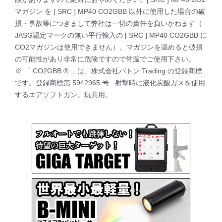
マガジン を [ SRC ] MP40 CO2GBB 以外に使用した場合の破
損・事故等につきまして弊社は一切の責任を負いかねます（
JASG認定マークの無い平行輸入の [ SRC ] MP40 CO2GBB に
CO2マガジンは使用できません）。マガジンを温めると破損
の可能性があり非常に危険ですので常温でご使用下さい。
※ 「 CO2GBB ® 」は、株式会社バトン Trading の登録商標
です。登録商標第 5942965 号 : 射撃時に液化炭酸ガスを使用
するエアソフトガン。玩具用。