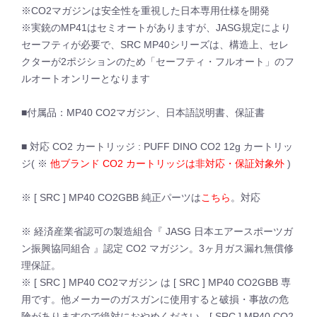
※CO2マガジンは安全性を重視した日本専用仕様を開発
※実銃のMP41はセミオートがありますが、JASG規定により
セーフティが必要で、SRC MP40シリーズは、構造上、セレ
クターが2ポジションのため「セーフティ・フルオート」のフ
ルオートオンリーとなります
■付属品：MP40 CO2マガジン、日本語説明書、保証書
■ 対応 CO2 カートリッジ : PUFF DINO CO2 12g カートリッ
ジ( ※
他ブランド CO2 カートリッジは非対応・保証対象外
)
※ [ SRC ] MP40 CO2GBB 純正パーツは
こちら
。対応
※ 経済産業省認可の製造組合『 JASG 日本エアースポーツガ
ン振興協同組合 』認定 CO2 マガジン。3ヶ月ガス漏れ無償修
理保証。
※ [ SRC ] MP40 CO2マガジン は [ SRC ] MP40 CO2GBB 専
用です。他メーカーのガスガンに使用すると破損・事故の危
険がありますので絶対におやめください。[ SRC ] MP40 CO2