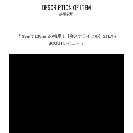
DESCRIPTION OF ITEM
詳細説明
『 30mで138mmの精度！【突スナライフル】STEYR
SCOUTレビュー 』