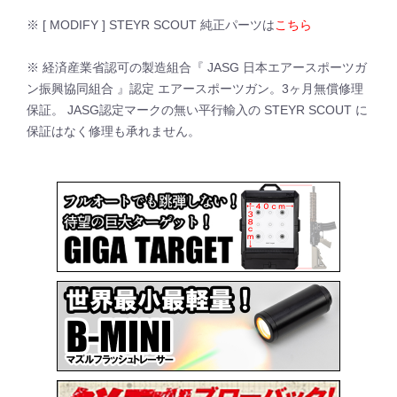
※ [ MODIFY ] STEYR SCOUT 純正パーツは
こちら
※ 経済産業省認可の製造組合『 JASG 日本エアースポーツガ
ン振興協同組合 』認定 エアースポーツガン。3ヶ月無償修理
保証。 JASG認定マークの無い平行輸入の STEYR SCOUT に
保証はなく修理も承れません。