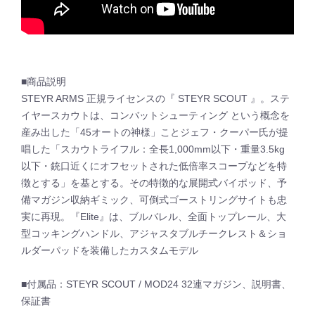
■商品説明
STEYR ARMS 正規ライセンスの『 STEYR SCOUT 』。ステ
イヤースカウトは、コンバットシューティング という概念を
産み出した「45オートの神様」ことジェフ・クーパー氏が提
唱した「スカウトライフル：全長1,000mm以下・重量3.5kg
以下・銃口近くにオフセットされた低倍率スコープなどを特
徴とする」を基とする。その特徴的な展開式バイポッド、予
備マガジン収納ギミック、可倒式ゴーストリングサイトも忠
実に再現。『Elite』は、ブルバレル、全面トップレール、大
型コッキングハンドル、アジャスタブルチークレスト＆ショ
ルダーパッドを装備したカスタムモデル
■付属品：STEYR SCOUT / MOD24 32連マガジン、説明書、
保証書