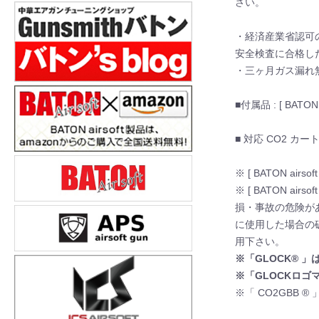
さい。
・経済産業省認可の
安全検査に合格し
・三ヶ月ガス漏れ
■付属品 : [ BAT
■ 対応 CO2 カート
※ [ BATON airs
※ [ BATON ai
損・事故の危険があります
に使用した場合の
用下さい。
※「GLOCK® 」はG
※「GLOCKロゴマー
※「 CO2GBB 