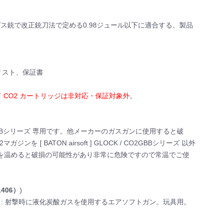
ガス銃で改正銃刀法で定める0.98ジュール以下に適合する、製品
パーツリスト、保証書
 CO2 カートリッジは非対応・保証対象外
。
CK / BG CO2GBBシリーズ 専用です。他メーカーのガスガンに使用すると破
ンを [ BATON airsoft ] GLOCK / CO2GBBシリーズ 以外
を温めると破損の可能性があり非常に危険ですので常温でご使
1406）
)
965 号 : 射撃時に液化炭酸ガスを使用するエアソフトガン。玩具用。