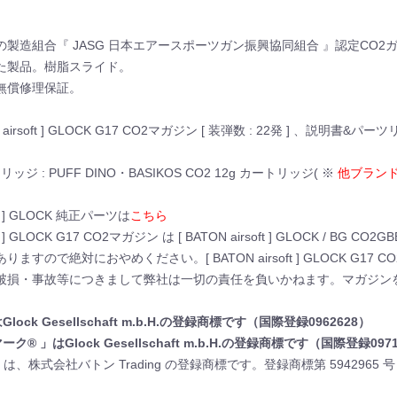
製造組合『 JASG 日本エアースポーツガン振興協同組合 』認定CO2
た製品。樹脂スライド。
無償修理保証。
ON airsoft ] GLOCK G17 CO2マガジン [ 装弾数 : 22発 ] 、説明書&
リッジ : PUFF DINO・BASIKOS CO2 12g カートリッジ( ※
他ブランド
oft ] GLOCK 純正パーツは
こちら
rsoft ] GLOCK G17 CO2マガジン は [ BATON airsoft ] GLO
ので絶対におやめください。[ BATON airsoft ] GLOCK G17 CO2マガジ
破損・事故等につきまして弊社は一切の責任を負いかねます。マガジン
lock Gesellschaft m.b.H.の登録商標です（国際登録0962628）
ク® 」はGlock Gesellschaft m.b.H.の登録商標です（国際登録097
® 」は、株式会社バトン Trading の登録商標です。登録商標第 5942