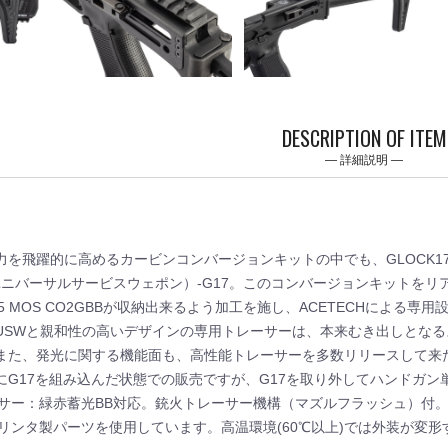
DESCRIPTION OF ITEM
詳細説明
力を飛躍的に高めるカービンコンバージョンキットの中でも、GLOCK
ユニバーサルサービスウェポン）-G17。このコンバージョンキットをリアルに再現し
Gen.5 MOS CO2GBBが収納出来るよう加工を施し、ACETECHによる
USWと親和性の高いデザインの専用トレーサーは、本来むき出しとな
また、発光に関する機能面も、高性能トレーサーを多数リリースして来た
にG17を組み込んだ状態での販売ですが、G17を取り外してハンドガン
 トレーサー：緑赤蓄光BB対応。銃火トレーサー機構（マズルフラッシュ）付。U
は3Dプリンタ製パーツを使用しています。高温環境(60℃以上)では外装