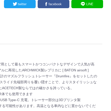
twitter
facebook
LINE
17用として最もスマートかつコンパクトなデザインで人気が高
たARCHWICK製レプリカに [ BATON airsoft ]
専用設計のマズルフラッシュトレーサー『Drumfire』をセットしたの
るスライド先端部周りを覆い隠すことで、よりスタイリッシュな
ACETECH製ならではの確かさを誇っている。
単体でも使用できます
SB Type-C 充電。トレーサー部分は3Dプリンタ製
が変形する可能性があります。高温となる車内などに置かないでくだ