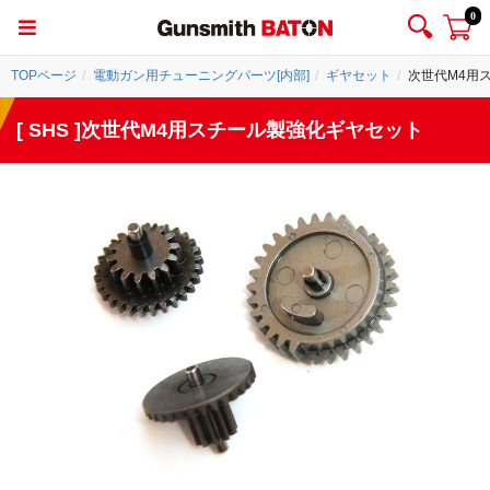
0
TOPページ
電動ガン用チューニングパーツ[内部]
ギヤセット
次世代M4用
[ SHS ]次世代M4用スチール製強化ギヤセット