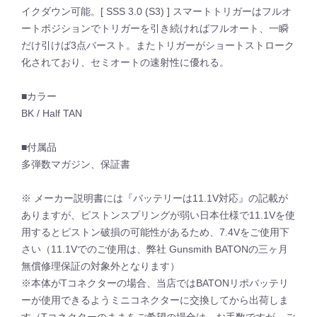
イクダウン可能。[ SSS 3.0 (S3) ] スマートトリガーはフルオ
ートポジションでトリガーを引き続ければフルオート、一瞬
だけ引けば3点バースト。またトリガーがショートストローク
化されており、セミオートの速射性に優れる。
■カラー
BK / Half TAN
■付属品
多弾数マガジン、保証書
※ メーカー説明書には『バッテリーは11.1V対応』の記載が
ありますが、ピストンスプリングが弱い日本仕様で11.1Vを使
用するとピストン破損の可能性があるため、7.4Vをご使用下
さい（11.1Vでのご使用は、弊社 Gunsmith BATONの三ヶ月
無償修理保証の対象外となります）
※本体がTコネクターの場合、当店ではBATONリポバッテリ
ーが使用できるようミニコネクターに交換してから出荷しま
す（Tコネクターのままをご希望の場合は、お手数ですが、ご