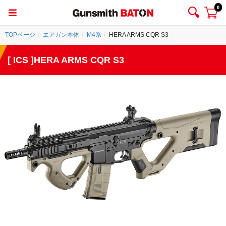
0
TOPページ
エアガン本体
M4系
HERA ARMS CQR S3
[ ICS ]HERA ARMS CQR S3