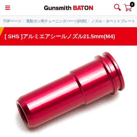
0
TOPページ
電動ガン用チューニングパーツ[内部]
ノズル・タペットプレート
[ SHS ]アルミエアシールノズル21.5mm(M4)