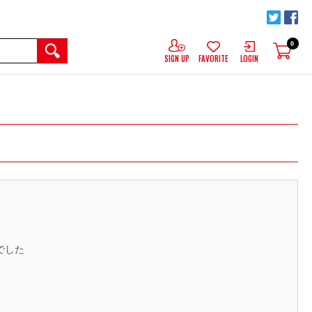
0
SIGN UP
FAVORITE
LOGIN
でした