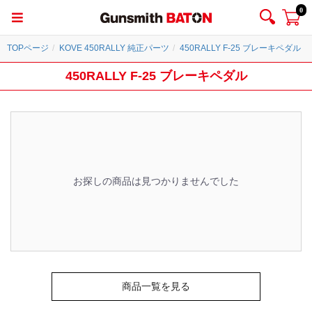
0
TOPページ
KOVE 450RALLY 純正パーツ
450RALLY F-25 ブレーキペダル
450RALLY F-25 ブレーキペダル
お探しの商品は見つかりませんでした
商品一覧を見る