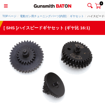
0
TOPページ
電動ガン用チューニングパーツ[内部]
ギヤセット
ハイスピードギヤ
[ SHS ]ハイスピードギヤセット (ギヤ比 16:1)