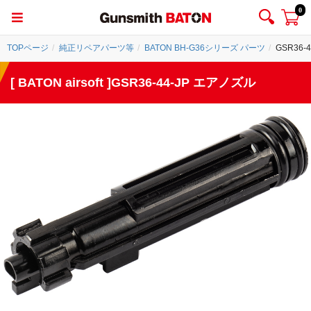
0
TOPページ
純正リペアパーツ等
BATON BH-G36シリーズ パーツ
GSR36-
[ BATON airsoft ]GSR36-44-JP エアノズル