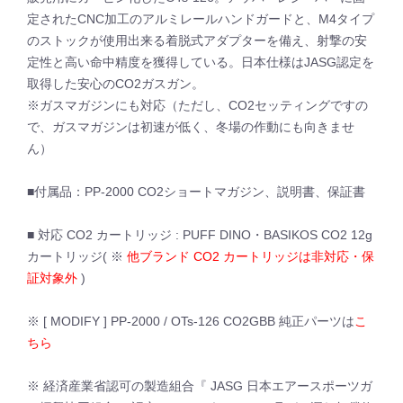
定されたCNC加工のアルミレールハンドガードと、M4タイプ
のストックが使用出来る着脱式アダプターを備え、射撃の安
定性と高い命中精度を獲得している。日本仕様はJASG認定を
取得した安心のCO2ガスガン。
※ガスマガジンにも対応（ただし、CO2セッティングですの
で、ガスマガジンは初速が低く、冬場の作動にも向きませ
ん）
■付属品：PP-2000 CO2ショートマガジン、説明書、保証書
■ 対応 CO2 カートリッジ : PUFF DINO・BASIKOS CO2 12g
カートリッジ( ※
他ブランド CO2 カートリッジは非対応・保
証対象外
)
※ [ MODIFY ] PP-2000 / OTs-126 CO2GBB 純正パーツは
こ
ちら
※ 経済産業省認可の製造組合『 JASG 日本エアースポーツガ