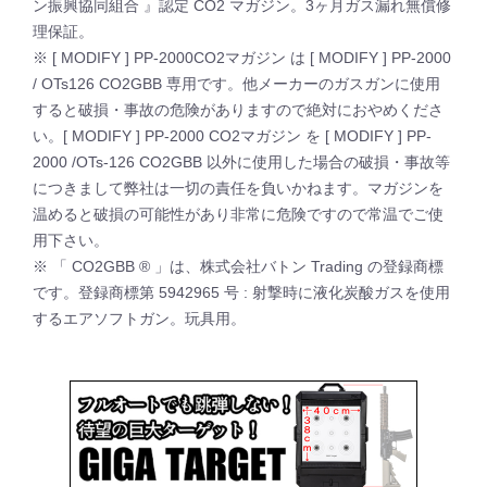
ン振興協同組合 』認定 CO2 マガジン。3ヶ月ガス漏れ無償修
理保証。
※ [ MODIFY ] PP-2000CO2マガジン は [ MODIFY ] PP-2000
/ OTs126 CO2GBB 専用です。他メーカーのガスガンに使用
すると破損・事故の危険がありますので絶対におやめくださ
い。[ MODIFY ] PP-2000 CO2マガジン を [ MODIFY ] PP-
2000 /OTs-126 CO2GBB 以外に使用した場合の破損・事故等
につきまして弊社は一切の責任を負いかねます。マガジンを
温めると破損の可能性があり非常に危険ですので常温でご使
用下さい。
※ 「 CO2GBB ® 」は、株式会社バトン Trading の登録商標
です。登録商標第 5942965 号 : 射撃時に液化炭酸ガスを使用
するエアソフトガン。玩具用。